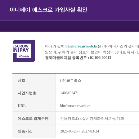
아래와 같이
bluehorse.uriweb.kr
은 (주)이니시스의 결
있으며, 귀하의 결제 정보의 보안이 최상의 상태로 유지되
결제대금예치업 등록번호 : 02-006-00013
상호
(주)블루홀스
사업자번호
1408192471
URL
bluehorse.uriweb.kr
에스크로 결제수단
신용카드,ISP,실시간계좌이체,가상계좌
인증기간
2026-03-25 ~ 2027-03-24