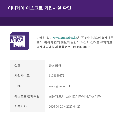
아래와 같이
www.gumzzi.co.kr
은 (주)이니시스의 결제대
으며, 귀하의 결제 정보의 보안이 최상의 상태로 유지되고
결제대금예치업 등록번호 : 02-006-00013
상호
금상첨화
사업자번호
1108180372
URL
www.gumzzi.co.kr
에스크로 결제수단
신용카드,ISP,실시간계좌이체,가상계좌
인증기간
2026-04-26 ~ 2027-04-25