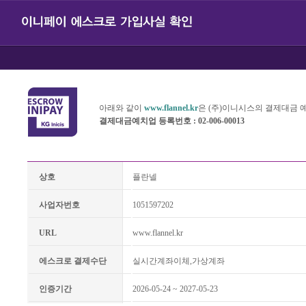
아래와 같이
www.flannel.kr
은 (주)이니시스의 결제대금
결제대금예치업 등록번호 : 02-006-00013
상호
플란넬
사업자번호
1051597202
URL
www.flannel.kr
에스크로 결제수단
실시간계좌이체,가상계좌
인증기간
2026-05-24 ~ 2027-05-23