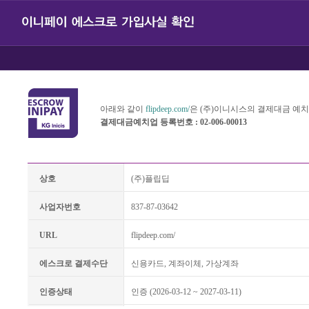
아래와 같이
flipdeep.com/
은 (주)이니시스의 결제대금 예
결제대금예치업 등록번호 : 02-006-00013
상호
(주)플립딥
사업자번호
837-87-03642
URL
flipdeep.com/
에스크로 결제수단
신용카드, 계좌이체, 가상계좌
인증상태
인증 (2026-03-12 ~ 2027-03-11)